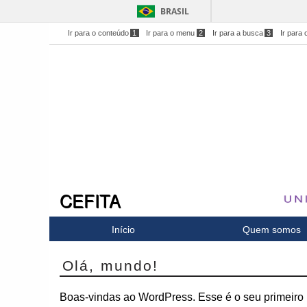
BRASIL
Ir para o conteúdo
1
Ir para o menu
2
Ir para a busca
3
Ir para 
CEFITA
Início
Quem somos
Olá, mundo!
Boas-vindas ao WordPress. Esse é o seu primeiro p