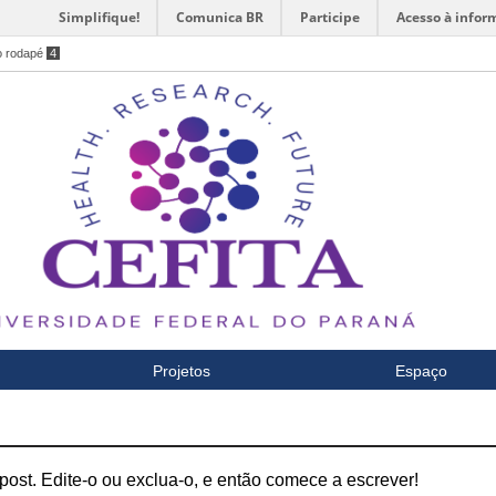
Simplifique!
Comunica BR
Participe
Acesso à infor
o rodapé
4
Projetos
Espaço
ost. Edite-o ou exclua-o, e então comece a escrever!